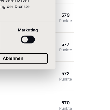
 weiteren Daten
ung der Dienste
579
 AG
Punkte
nk.de
Marketing
577
z Group
Punkte
-benz.com
Ablehnen
572
Punkte
570
Punkte