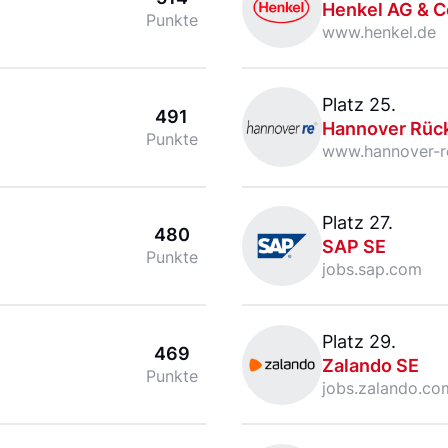
Henkel AG & C
Punkte
www.henkel.de
Hannover Rück SE
Platz 25.
491
Hannover Rüc
Punkte
www.hannover-r
SAP SE
Platz 27.
480
SAP SE
Punkte
jobs.sap.com
Zalando SE
Platz 29.
469
Zalando SE
Punkte
jobs.zalando.co
Puma SE