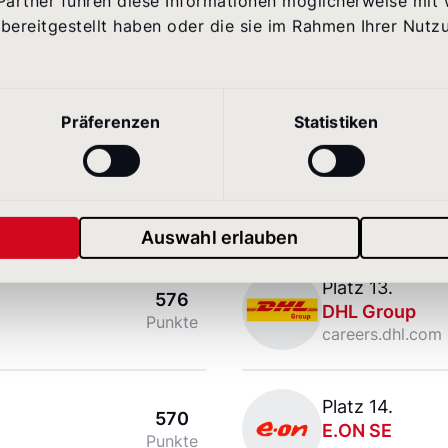
Partner führen diese Informationen möglicherweise mit
Commerzbank AG
bereitgestellt haben oder die sie im Rahmen Ihrer Nutz
Platz 9.
587
Commerzbank
Punkte
www.commerzba
Präferenzen
Statistiken
Mercedes-Benz Group
Platz 11.
578
Mercedes-Ben
Punkte
group.mercedes
Auswahl erlauben
DHL Group
Platz 13.
576
DHL Group
Punkte
careers.dhl.com
E.ON SE
Platz 14.
570
E.ON SE
Punkte