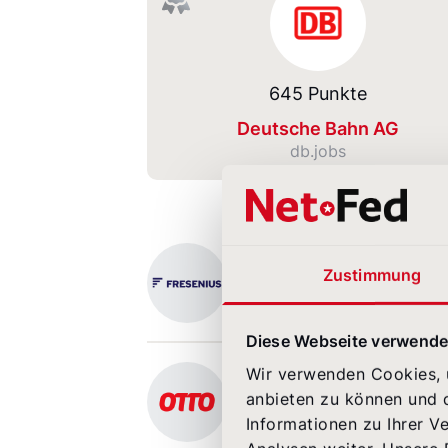
645 Punkte
Deutsche Bahn AG
db.jobs
Fresenius SE & Co. KGaA
Platz 4.
Zustimmung
Fresenius SE & Co. KGaA
karriere.fresenius.de
Diese Webseite verwende
Otto GmbH & Co. KGaA
Wir verwenden Cookies, u
Platz 6.
anbieten zu können und d
Otto GmbH & Co. KGaA
Informationen zu Ihrer V
www.otto.de