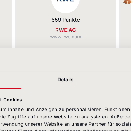
659 Punkte
RWE AG
www.rwe.com
Robert Bosch GmbH
Platz 5.
633
Details
Robert Bosch
Punkte
www.bosch.de
t Cookies
Allianz SE
m Inhalte und Anzeigen zu personalisieren, Funktionen 
Platz 7.
616
ie Zugriffe auf unsere Website zu analysieren. Außerd
Allianz SE
Punkte
erwendung unserer Website an unsere Partner für sozia
careers.allianz.