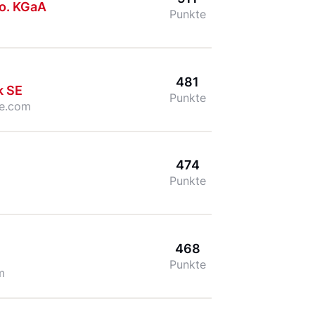
o. KGaA
Punkte
481
k SE
Punkte
e.com
474
Punkte
468
Punkte
m