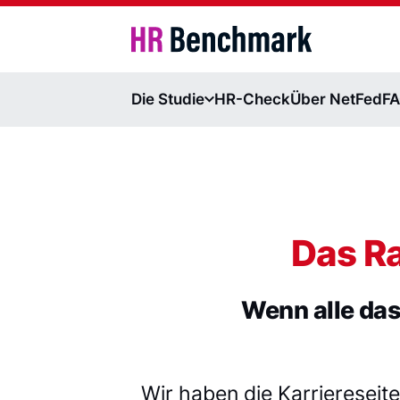
HR Benchmark
Die Studie
HR-Check
Über NetFed
F
Das R
Wenn alle das
Wir haben die Karriereseit