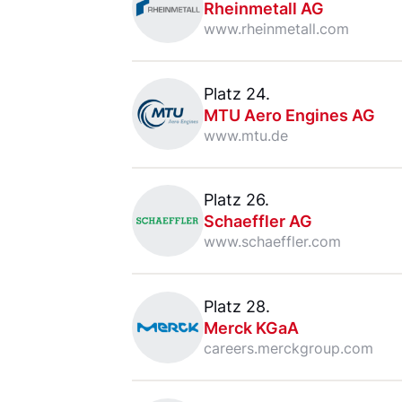
Rheinmetall AG
www.rheinmetall.com
MTU Aero Engines AG
Platz 24.
MTU Aero Engines AG
www.mtu.de
Schaeffler AG
Platz 26.
Schaeffler AG
www.schaeffler.com
Merck KGaA
Platz 28.
Merck KGaA
careers.merckgroup.com
Deutsche Bank AG