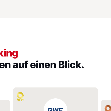
king
n auf einen Blick.
RWE AG
Volk