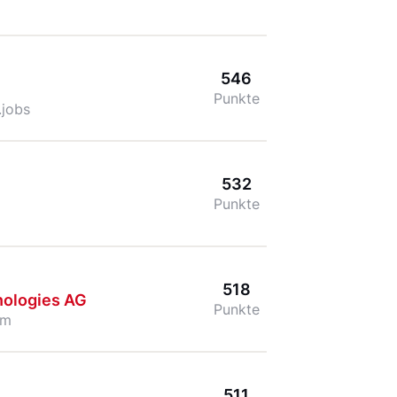
546
Punkte
jobs
532
Punkte
518
nologies AG
Punkte
om
511