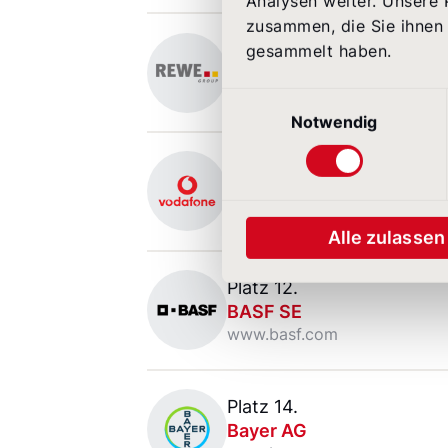
Analysen weiter. Unsere 
REWE Group
zusammen, die Sie ihnen 
Platz 8.
gesammelt haben.
REWE Group
jobs.rewe-group.com
Einwilligungsauswahl
Notwendig
Vodafone GmbH
Platz 10.
Vodafone GmbH
careers.vodafone.com
Alle zulassen
BASF SE
Platz 12.
BASF SE
www.basf.com
Bayer AG
Platz 14.
Bayer AG