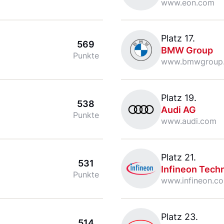
www.eon.com
BMW Group
Platz 17.
569
BMW Group
Punkte
www.bmwgroup.
Audi AG
Platz 19.
538
Audi AG
Punkte
www.audi.com
Infineon Technologies AG
Platz 21.
531
Infineon Tech
Punkte
www.infineon.c
Henkel AG & Co. KGaA
Platz 23.
514