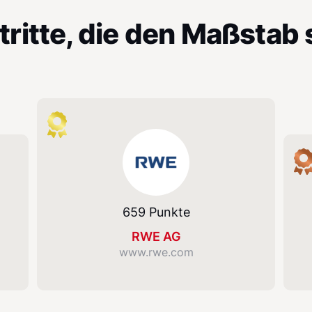
tritte, die den Maßstab 
RWE AG
Volk
659 Punkte
RWE AG
www.rwe.com