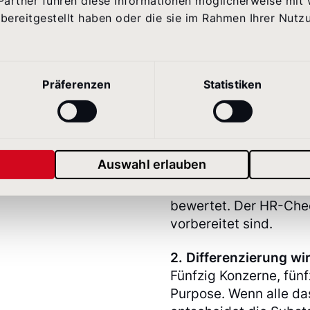
Partner führen diese Informationen möglicherweise mit
bereitgestellt haben oder die sie im Rahmen Ihrer Nutz
Präferenzen
Statistiken
1. Die Spielregeln änd
r HR-Check
KI-Systeme werten zu
stellen sie Bewerben
Auswahl erlauben
bereit. Was auf Ihrer K
nur von Menschen gel
bewertet. Der HR-Chec
vorbereitet sind.
2. Differenzierung wi
Fünfzig Konzerne, fünf
Purpose. Wenn alle d