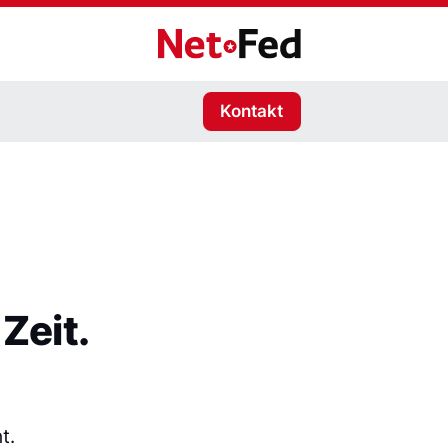
NetFederation GmbH
Kontakt
Zeit.
t.