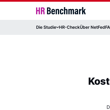
HR Benchmark
Die Studie
HR-Check
Über NetFed
F
Kost
D