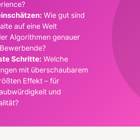
rience?
einschätzen:
Wie gut sind
alte auf eine Welt
 der Algorithmen genauer
s Bewerbende?
te Schritte:
Welche
ngen mit überschaubarem
ößten Effekt – für
laubwürdigkeit und
lität?