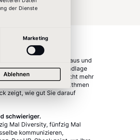
 weiteren Daten
ung der Dienste
Marketing
ern sich.
nehmend Karriereinhalte aus und
den als Entscheidungsgrundlage
Ablehnen
arriereseite steht, wird nicht mehr
esen – sondern von Algorithmen
k zeigt, wie gut Sie darauf
rd schwieriger.
zig Mal Diversity, fünfzig Mal
asselbe kommunizieren,