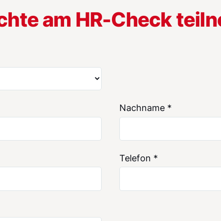
chte am HR-Check teil
Nachname
*
Telefon
*