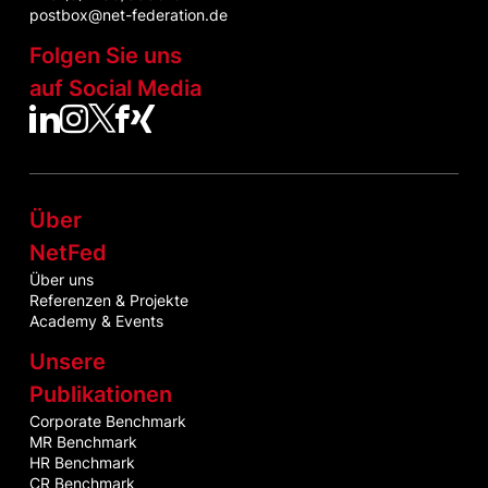
postbox@net-federation.de
Folgen Sie uns
auf Social Media
NetFed auf LinkedIn
NetFed auf Instagram
NetFed auf Twitter
NetFed auf Facebook
NetFed auf Xing
Über
NetFed
Über uns
Referenzen & Projekte
Academy & Events
Unsere
Publikationen
Corporate Benchmark
MR Benchmark
HR Benchmark
CR Benchmark