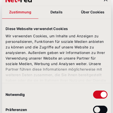
Mobiloptimierung fehlt. Hinzu kommen inhaltliche
Defizite, wie die Verknüpfung von IR- und CSR-
Themen. Gerade zum Thema Nachhaltigkeit
Zustimmung
Details
Über Cookies
erwartet man heutzutage transparente
Informationen und klare Statements, allerdings sind
hier die Ergebnisse eher ernüchternd“, erklärt
Diese Webseite verwendet Cookies
Thorsten Greiten, Geschäftsführer bei
Wir verwenden Cookies, um Inhalte und Anzeigen zu
NetFederation.
personalisieren, Funktionen für soziale Medien anbieten
zu können und die Zugriffe auf unsere Website zu
So spricht beispielsweise nicht einmal die Hälfte
analysieren. Außerdem geben wir Informationen zu Ihrer
(48 %) der untersuchten Unternehmen darüber, wie
Verwendung unserer Website an unsere Partner für
das eigene Nachhaltigkeitsengagement mit dem
soziale Medien, Werbung und Analysen weiter. Unsere
Geschäftserfolg zusammenhängt. Zur
Partner führen diese Informationen möglicherweise mit
Nachhaltigkeitsstrategie selbst äußern sich mit 56
weiteren Daten zusammen, die Sie ihnen bereitgestellt
% nur wenige mehr. „Als Investor will ich wissen,
haben oder die sie im Rahmen Ihrer Nutzung der Dienste
wie die Wertschöpfungskette aussieht und wie
gesammelt haben.
zukunftsfähig das Unternehmen aufgestellt ist. Wer
Einwilligungsauswahl
diese Informationen liefert und den Daseinszweck
Notwendig
des Unternehmens klar benennt, ist dem
Wettbewerb deutlich voraus“, so Greiten weiter.
Präferenzen
Ein weiteres Thema, das laut der Kölner Experten