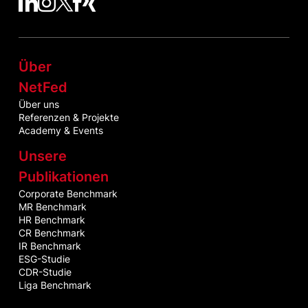
NetFed auf LinkedIn
NetFed auf Instagram
NetFed auf Twitter
NetFed auf Facebook
NetFed auf Xing
Über
NetFed
Über uns
Referenzen & Projekte
Academy & Events
Unsere
Publikationen
Corporate Benchmark
MR Benchmark
HR Benchmark
CR Benchmark
IR Benchmark
ESG-Studie
CDR-Studie
Liga Benchmark