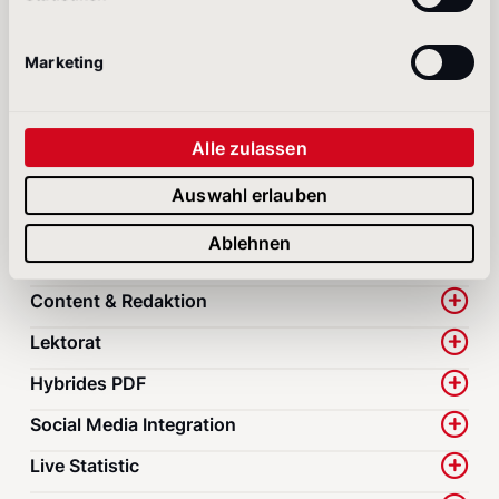
Kennzahlenvergleich
Marketing
IR Chatbot
Secure Hosting
Domainmanagement
Alle zulassen
Analyse & Monitoring
Auswahl erlauben
Ablehnen
Printbericht
Content & Redaktion
Lektorat
Hybrides PDF
Social Media Integration
Live Statistic