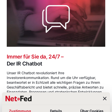
Immer für Sie da, 24/7 –
Der IR Chatbot
Unser IR Chatbot revolutioniert Ihre
Investorenkommunikation. Rund um die Uhr verfügbar,
beantwortet er in Echtzeit alle wichtigen Fragen zu Ihrem
Geschäftsbericht und bietet schnelle, präzise Antworten zu
Finanzdaten, Prognosen und strategischen Entwicklungen.
Ob für Analysten, Investoren oder Interessierte – der
Chatbot ist Ihre digitale Schnittstelle und sorgt für maximale
Transparenz und schnelle Reaktionszeiten.
Zustimmung
Details
Über Cookies