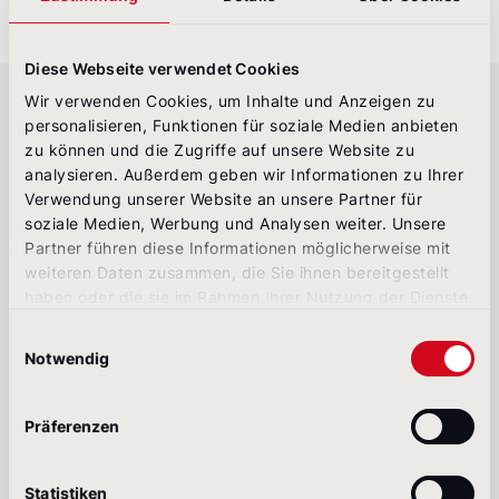
Diese Webseite verwendet Cookies
Wir verwenden Cookies, um Inhalte und Anzeigen zu
Ihr Geschäftsbericht und
personalisieren, Funktionen für soziale Medien anbieten
zu können und die Zugriffe auf unsere Website zu
seine Bausteine
analysieren. Außerdem geben wir Informationen zu Ihrer
Verwendung unserer Website an unsere Partner für
soziale Medien, Werbung und Analysen weiter. Unsere
Individuelles UX & Design
Partner führen diese Informationen möglicherweise mit
weiteren Daten zusammen, die Sie ihnen bereitgestellt
Snackable Content
haben oder die sie im Rahmen Ihrer Nutzung der Dienste
Visuelle Storytelling-Elemente
gesammelt haben.
Einwilligungsauswahl
Dynamische Tabellen
Notwendig
Smart-Search
Präferenzen
Topic Filter
GRI Backlinking
Statistiken