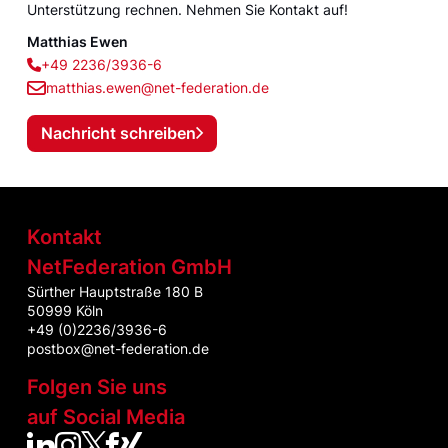
Unterstützung rechnen. Nehmen Sie Kontakt auf!
Matthias Ewen
+49 2236/3936-6
matthias.ewen@net-federation.de
Nachricht schreiben
Kontakt
NetFederation GmbH
Sürther Hauptstraße 180 B
50999 Köln
+49 (0)2236/3936-6
postbox@net-federation.de
Folgen Sie uns
auf Social Media
NetFed auf LinkedIn
NetFed auf Instagram
NetFed auf Twitter
NetFed auf Facebook
NetFed auf Xing