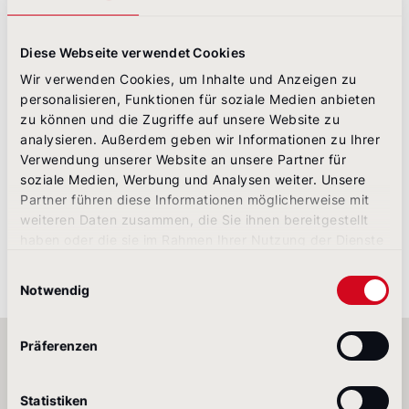
• Verbesserung des Suchmaschinenrankings
durch klare URLs und zielgruppenrelevantere
Inhalte
Diese Webseite verwendet Cookies
• Lead-Generierung durch optimierte
Wir verwenden Cookies, um Inhalte und Anzeigen zu
Kontaktmöglichkeiten und bessere Nutzerführung
personalisieren, Funktionen für soziale Medien anbieten
zu können und die Zugriffe auf unsere Website zu
Der digitale Eventbaukasten trägt wesentlich zur
analysieren. Außerdem geben wir Informationen zu Ihrer
digitalen „One voice to the customer“-Strategie von
Verwendung unserer Website an unsere Partner für
KHS bei und hilft, das Markenbild zu unterstützen.
soziale Medien, Werbung und Analysen weiter. Unsere
Partner führen diese Informationen möglicherweise mit
weiteren Daten zusammen, die Sie ihnen bereitgestellt
Alle Projekte
haben oder die sie im Rahmen Ihrer Nutzung der Dienste
gesammelt haben.
Einwilligungsauswahl
Notwendig
Präferenzen
Statistiken