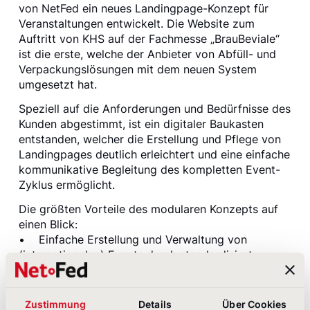
von NetFed ein neues Landingpage-Konzept für
Veranstaltungen entwickelt. Die Website zum
Auftritt von KHS auf der Fachmesse „BrauBeviale“
ist die erste, welche der Anbieter von Abfüll- und
Verpackungslösungen mit dem neuen System
umgesetzt hat.
Speziell auf die Anforderungen und Bedürfnisse des
Kunden abgestimmt, ist ein digitaler Baukasten
entstanden, welcher die Erstellung und Pflege von
Landingpages deutlich erleichtert und eine einfache
kommunikative Begleitung des kompletten Event-
Zyklus ermöglicht.
Die größten Vorteile des modularen Konzepts auf
einen Blick:
• Einfache Erstellung und Verwaltung von
(internationalen) Events durch standardisierte
Prozesse und CMS
• Optimierter Zugriff von allen Endgeräten durch
responsives Layout
Zustimmung
Details
Über Cookies