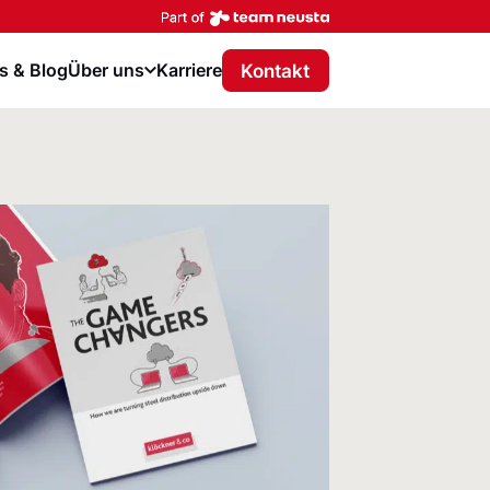
Part of team neusta
Kontakt
 & Blog
Über uns
Karriere