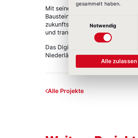
gesammelt haben.
Mit seiner umfassenden Digitalisi
Baustein ist, nimmt Klöckner eine 
Einwilligungsauswahl
zukunftsorientierter Arbeitgeber,
Notwendig
und transparent durch Veränderu
Das DigiBook 3.0 wurde in den S
Niederländisch veröffentlicht.
Alle zulassen
Alle Projekte