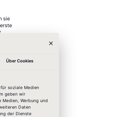
n sie
 erste
t
Über Cookies
y bei
für soziale Medien
ir den
em geben wir
on
le Medien, Werbung und
n
 weiteren Daten
ung der Dienste