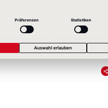
erungsstrategie, in der das DigiBook ein wichtiger
Vorreiterrolle in der Stahlbranche ein und zeigt si
 der es auch versteht, seine MitarbeiterInnen fundi
Präferenzen
Statistiken
ngsprozesse zu begleiten.
prachen Deutsch, Englisch, Französisch und
Auswahl erlauben