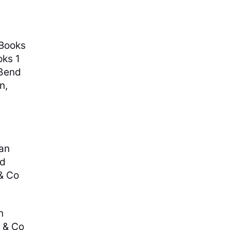
iBooks
oks 1
eßend
n,
 an
nd
 & Co
n
 & Co