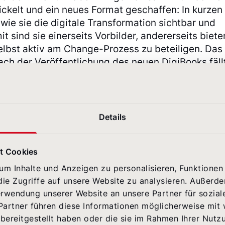
ickelt und ein neues Format geschaffen: In kurzen
 wie sie die digitale Transformation sichtbar und
 sind sie einerseits Vorbilder, andererseits biete
 selbst aktiv am Change-Prozess zu beteiligen. Das
ach der Veröffentlichung des neuen DigiBooks fäll
us:
ine eindeutig wahrnehmbare Identifikation der
Details
Relations, Internal Communications & Sustainabilit
t Cookies
m die Digitalisierung bei Klöckner hat das Buch
m Inhalte und Anzeigen zu personalisieren, Funktionen 
k: Ganz nach dem erwähnten Motto „So stellen w
ie Zugriffe auf unsere Website zu analysieren. Außerd
s neue DigiBook so aufgebaut, dass es zunächst v
erwendung unserer Website an unsere Partner für sozia
n Verlauf umgedreht und von hinten weitergelese
Partner führen diese Informationen möglicherweise mit
as Layout die zentrale Message.
bereitgestellt haben oder die sie im Rahmen Ihrer Nutz