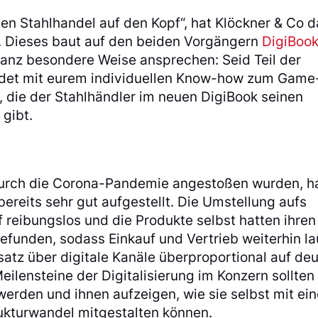
den Stahlhandel auf den Kopf“, hat Klöckner & Co d
ht. Dieses baut auf den beiden Vorgängern
DigiBook
 ganz besondere Weise ansprechen: Seid Teil der
rdet mit eurem individuellen Know-how zum Game
, die der Stahlhändler im neuen DigiBook seinen
 gibt.
durch die Corona-Pandemie angestoßen wurden, 
 bereits sehr gut aufgestellt. Die Umstellung aufs
 reibungslos und die Produkte selbst hatten ihren
gefunden, sodass Einkauf und Vertrieb weiterhin l
tz über digitale Kanäle überproportional auf deu
ilensteine der Digitalisierung im Konzern sollten
 werden und ihnen aufzeigen, wie sie selbst mit ei
kturwandel mitgestalten können.