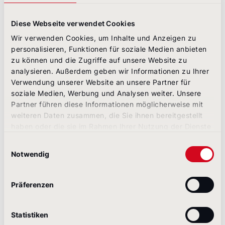
„
Der Newsletter bietet unseren Kunden und
Diese Webseite verwendet Cookies
Interessenten regelmäßig einen Überblick zu
Wir verwenden Cookies, um Inhalte und Anzeigen zu
aktuellen Produktinhalten und Kundenreferenzen
personalisieren, Funktionen für soziale Medien anbieten
vor dem Hintergrund relevanter Marktthemen."
zu können und die Zugriffe auf unsere Website zu
Nicole Pohl, Senior Online Manager; Sustainability
analysieren. Außerdem geben wir Informationen zu Ihrer
Reporting
Verwendung unserer Website an unsere Partner für
soziale Medien, Werbung und Analysen weiter. Unsere
Partner führen diese Informationen möglicherweise mit
weiteren Daten zusammen, die Sie ihnen bereitgestellt
Alle Projekte
haben oder die sie im Rahmen Ihrer Nutzung der Dienste
gesammelt haben.
Einwilligungsauswahl
Notwendig
Weitere Projekte
Präferenzen
Gezielte Google Ads-Kampagne bringt der DZ PRIVAT
DZ PRIVATBANK S.A.
Statistiken
Gezielte Google Ads-Kampagne bringt der DZ