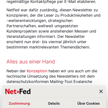
regelmäßige Kontaktpflege per E-Mail etablieren.
NetFed war dafür zuständig, diesen Newsletter zu
konzipieren, der die Leser zu Produktneuheiten und
-weiterentwicklungen, strategischen
Partnerschaften, weltweit umgesetzten
Kundenprojekten sowie anstehenden Messen und
Veranstaltungen informiert. Der Newsletter
erscheint nun drei- bis viermal jährlich unter
bestimmten marktrelevanten Themendächern.
Alles aus einer Hand
Neben der
Konzeption
haben wir uns auch um die
technische Umsetzung des Newsletters mit dem
datenschutzkonformen Mailing-Tool Evalanche
gekümmert sowie die Betreuung der Redaktion und
der Gestaltung übernommen. 2019 haben wir das
Design weiterentwickelt und für die responsive
Nutzung optimiert. Damit erhält KHS von uns in
Zustimmung
Details
Über Cookies
Sachen Newsletter alles aus einer Hand.