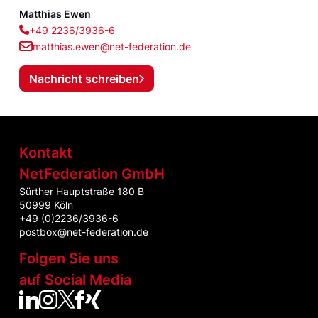
Matthias Ewen
+49 2236/3936-6
matthias.ewen@net-federation.de
Nachricht schreiben
Kontakt
NetFederation GmbH
Sürther Hauptstraße 180 B
50999 Köln
+49 (0)2236/3936-6
postbox@net-federation.de
Folgen Sie uns
auf Social Media
NetFed auf LinkedIn
NetFed auf Instagram
NetFed auf Twitter
NetFed auf Facebook
NetFed auf Xing