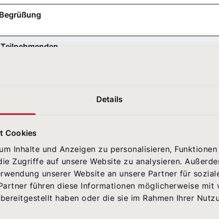
d Begrüßung
r Teilnehmenden
– Der Einfluss von Megatrends auf Corporate Communicatio
häftsführung NetFederation GmbH
Details
t Cookies
m Inhalte und Anzeigen zu personalisieren, Funktionen 
 Disruption in der Finanzkommunikation
ie Zugriffe auf unsere Website zu analysieren. Außerd
 & Alexander Siebert, retresco, zu „Künstliche Intelligenz i
erwendung unserer Website an unsere Partner für sozia
Partner führen diese Informationen möglicherweise mit
bereitgestellt haben oder die sie im Rahmen Ihrer Nutz