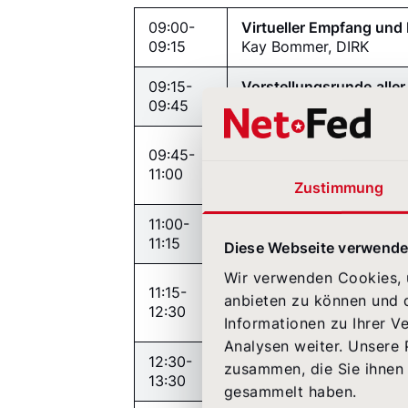
09:00-
Virtueller Empfang un
09:15
Kay Bommer, DIRK
09:15-
Vorstellungsrunde
alle
09:45
Wo drückt der Schuh?
IR-Trends 2022 Teil 1 
09:45-
Investor Relations
11:00
Thorsten Greiten, Gesc
Zustimmung
11:00-
Kaffeepause
11:15
Diese Webseite verwende
Wir verwenden Cookies, u
IR-Trends 2021 Teil 2 –
11:15-
anbieten zu können und d
Thorsten Greiten, NetFed
12:30
Reporting“
Informationen zu Ihrer V
Analysen weiter. Unsere 
12:30-
zusammen, die Sie ihnen 
Mittagspause
13:30
gesammelt haben.