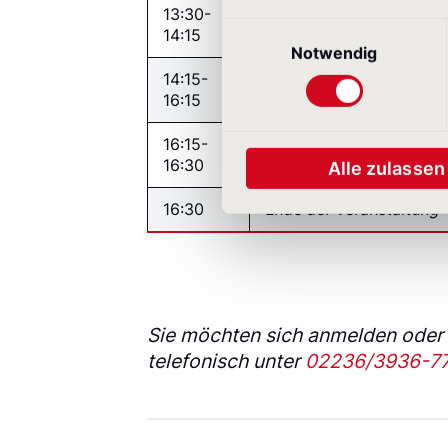
13:30-
Neuer IR-Standard ESG 
Einwilligungsauswahl
14:15
Alice Drooghmans & Flor
Notwendig
14:15-
Review Teilnehmer-Web
16:15
Thorsten Greiten & Edi
16:15-
Diskussion & Reflexion
16:30
Alle zulassen
16:30
Ende der Veranstaltung
Sie möchten sich anmelden oder
telefonisch unter
02236/3936-7