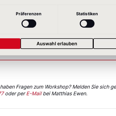
– Und was dieser für die Finanzkommunikation bedeutet
ian Andrews, sustainable natives eG
Präferenzen
Statistiken
sites & SEO-Analyse
n Jasarevic, NetFederation GmbH
 des Tages
Auswahl erlauben
 haben Fragen zum Workshop? Melden Sie sich ge
77
oder per
E-Mail
bei Matthias Ewen.