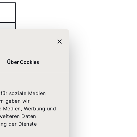
ns &
Über Cookies
für soziale Medien
em geben wir
m
le Medien, Werbung und
 weiteren Daten
ung der Dienste