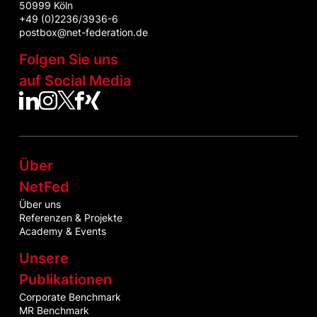
50999 Köln
+49 (0)2236/3936-6
postbox@net-federation.de
Folgen Sie uns
auf Social Media
NetFed auf LinkedIn
NetFed auf Instagram
NetFed auf Twitter
NetFed auf Facebook
NetFed auf Xing
Über
NetFed
Über uns
Referenzen & Projekte
Academy & Events
Unsere
Publikationen
Corporate Benchmark
MR Benchmark