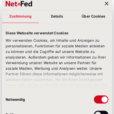
Zustimmung
Details
Über Cookies
Alle Veranstaltungen
Diese Webseite verwendet Cookies
Wir verwenden Cookies, um Inhalte und Anzeigen zu
Abonnieren
personalisieren, Funktionen für soziale Medien anbieten
zu können und die Zugriffe auf unsere Website zu
Sie unseren Newsletter!
analysieren. Außerdem geben wir Informationen zu Ihrer
Verwendung unserer Website an unsere Partner für
Unser Newsletter informiert Sie zu
soziale Medien, Werbung und Analysen weiter. Unsere
unseren Benchmarks, Veröffentlichungen
Partner führen diese Informationen möglicherweise mit
weiteren Daten zusammen, die Sie ihnen bereitgestellt
und Workshops rund um Corporate
haben oder die sie im Rahmen Ihrer Nutzung der Dienste
Websites und digitale Unternehmens­
gesammelt haben.
Einwilligungsauswahl
kommunikation.
Notwendig
Jetzt abonnieren