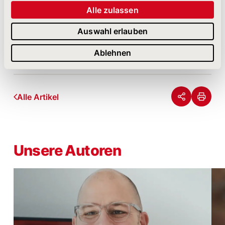
mal, ob wir ein eigenes NetFed E-Sports-Team
Alle zulassen
zusammenbekommen. Einen Profi haben wir ja
schon mal ;)
Auswahl erlauben
* MOBA:
M
ultiplayer
O
nline
B
attle
A
rena: Echtzeit-
Ablehnen
Strategiespiel
Alle Artikel
Unsere Autoren