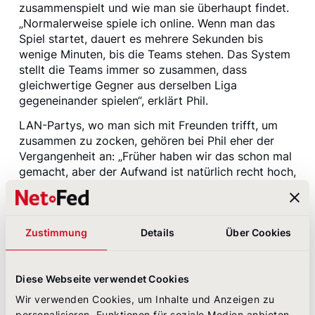
zusammenspielt und wie man sie überhaupt findet.
„Normalerweise spiele ich online. Wenn man das
Spiel startet, dauert es mehrere Sekunden bis
wenige Minuten, bis die Teams stehen. Das System
stellt die Teams immer so zusammen, dass
gleichwertige Gegner aus derselben Liga
gegeneinander spielen“, erklärt Phil.
LAN-Partys, wo man sich mit Freunden trifft, um
zusammen zu zocken, gehören bei Phil eher der
Vergangenheit an: „Früher haben wir das schon mal
gemacht, aber der Aufwand ist natürlich recht hoch,
bis man alle Rechner in einen Raum gebracht und
alles aufgebaut hat.“
Einsames Kellerkind oder Spaß-Zocker?
Zustimmung
Details
Über Cookies
Bisher gehen gut 6.600 Stunden von Phils Freizeit
auf das Konto von League of Legends. Das sind
Diese Webseite verwendet Cookies
mehr als neun Monate Lebenszeit. Zum Vergleich:
Der Durchschnittsmensch spielt ca. 4 Monate
Wir verwenden Cookies, um Inhalte und Anzeigen zu
seines gesamten Lebens am Computer – das erklärt
personalisieren, Funktionen für soziale Medien anbieten