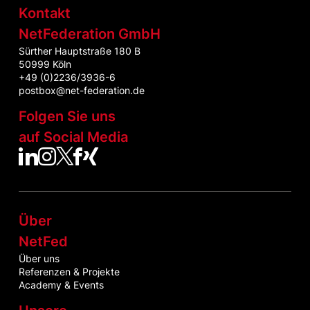
Kontakt
NetFederation GmbH
Sürther Hauptstraße 180 B
50999 Köln
+49 (0)2236/3936-6
postbox@net-federation.de
Folgen Sie uns
auf Social Media
NetFed auf LinkedIn
NetFed auf Instagram
NetFed auf Twitter
NetFed auf Facebook
NetFed auf Xing
Über
NetFed
Über uns
Referenzen & Projekte
Academy & Events