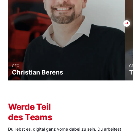
Christian Berens
Expertise:
Business Administration, Corporate Communications & Digital
Communications.
CEO
C
Herzblut:
Christian Berens
T
Positive Unternehmenskultur & Haltung
Werde Teil
des Teams
Du liebst es, digital ganz vorne dabei zu sein. Du arbeitest