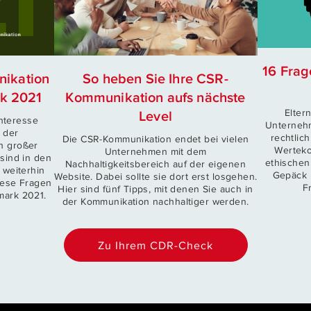
16 Frag
nikation
So heben Sie Ihre CSR-
k 2021
Kommunikation aufs nächste
Elter
Level
Interesse
Unternehm
 der
rechtlic
Die CSR-Kommunikation endet bei vielen
n großer
Werteko
Unternehmen mit dem
ind in den
ethischen
Nachhaltigkeitsbereich auf der eigenen
 weiterhin
Gepäck 
Website. Dabei sollte sie dort erst losgehen.
iese Fragen
F
Hier sind fünf Tipps, mit denen Sie auch in
mark 2021.
der Kommunikation nachhaltiger werden.
Zu Ihrem CDR-Check