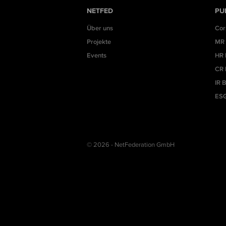
NETFED
PU
Über uns
Cor
Projekte
MR 
Events
HR 
CR 
IR 
ESG
© 2026 - NetFederation GmbH