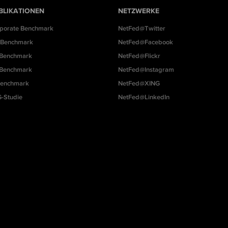
BLIKATIONEN
NETZWERKE
porate Benchmark
NetFed@Twitter
Benchmark
NetFed@Facebook
Benchmark
NetFed@Flickr
Benchmark
NetFed@Instagram
Benchmark
NetFed@XING
-Studie
NetFed@LinkedIn