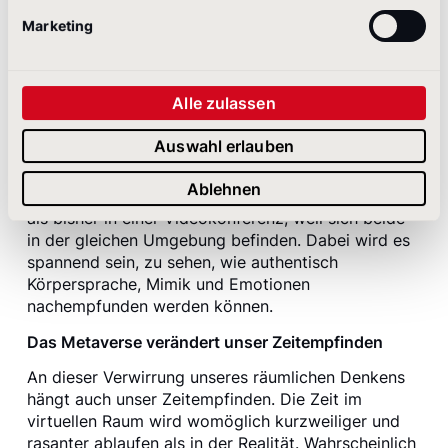
Dreidimensionalität der virtuellen Räume spielt
Marketing
dabei eine zentrale Rolle und wird vermutlich ganze
Branchen, Dienstleistungen und Lebensbereiche auf
den Kopf stellen. Nicht auszuschließen, dass man
Alle zulassen
im Metaverse zu Beginn seekrank wird, denn die
Augen simulieren physische Bewegung, aber unser
Auswahl erlauben
Gleichgewichtssinn im Innenohr ruht zeitgleich im
Sessel. Vielleicht wird die Kommunikation zwischen
Ablehnen
zwei Personen im Metaverse besser funktionieren
als bisher in einer Videokonferenz, weil sich beide
in der gleichen Umgebung befinden. Dabei wird es
spannend sein, zu sehen, wie authentisch
Körpersprache, Mimik und Emotionen
nachempfunden werden können.
Das Metaverse verändert unser Zeitempfinden
An dieser Verwirrung unseres räumlichen Denkens
hängt auch unser Zeitempfinden. Die Zeit im
virtuellen Raum wird womöglich kurzweiliger und
rasanter ablaufen als in der Realität. Wahrscheinlich