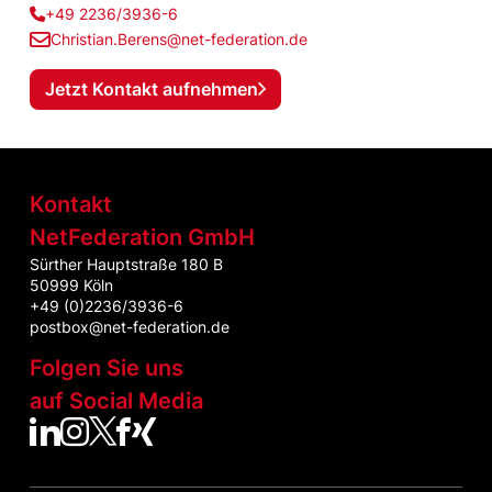
+49 2236/3936-6
Christian.Berens@net-federation.de
Jetzt Kontakt aufnehmen
Kontakt
NetFederation GmbH
Sürther Hauptstraße 180 B
50999 Köln
+49 (0)2236/3936-6
postbox@net-federation.de
Folgen Sie uns
auf Social Media
NetFed auf LinkedIn
NetFed auf Instagram
NetFed auf Twitter
NetFed auf Facebook
NetFed auf Xing