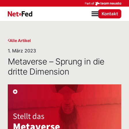
Par
Kontakt
NetFederation GmbH
Menü
Alle Artikel
1. März 2023
Metaverse – Sprung in die
dritte Dimension