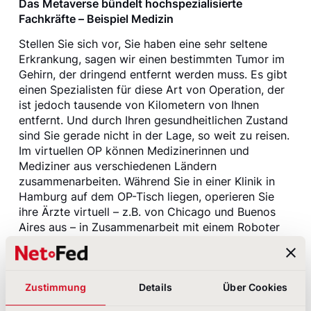
Das Metaverse bündelt hochspezialisierte
Fachkräfte – Beispiel Medizin
Stellen Sie sich vor, Sie haben eine sehr seltene
Erkrankung, sagen wir einen bestimmten Tumor im
Gehirn, der dringend entfernt werden muss. Es gibt
einen Spezialisten für diese Art von Operation, der
ist jedoch tausende von Kilometern von Ihnen
entfernt. Und durch Ihren gesundheitlichen Zustand
sind Sie gerade nicht in der Lage, so weit zu reisen.
Im virtuellen OP können Medizinerinnen und
Mediziner aus verschiedenen Ländern
zusammenarbeiten. Während Sie in einer Klinik in
Hamburg auf dem OP-Tisch liegen, operieren Sie
ihre Ärzte virtuell – z.B. von Chicago und Buenos
Aires aus – in Zusammenarbeit mit einem Roboter
und Personal vor Ort. Eine hochpräzise virtuelle
Umgebung macht diese Form von medizinischer
Versorgung möglich. Ähnliches gilt zum Beispiel
auch für die Zusammenarbeit im Engineering. Ein
Zustimmung
Details
Über Cookies
internationales, hochspezialisiertes Team kann sich