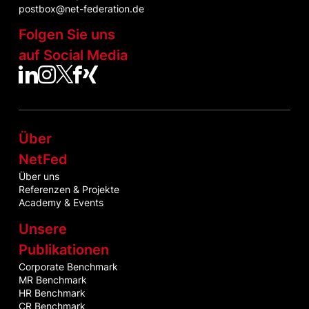
postbox@net-federation.de
Folgen Sie uns
auf Social Media
NetFed auf LinkedIn
NetFed auf Instagram
NetFed auf Twitter
NetFed auf Facebook
NetFed auf Xing
Über
NetFed
Über uns
Referenzen & Projekte
Academy & Events
Unsere
Publikationen
Corporate Benchmark
MR Benchmark
HR Benchmark
CR Benchmark