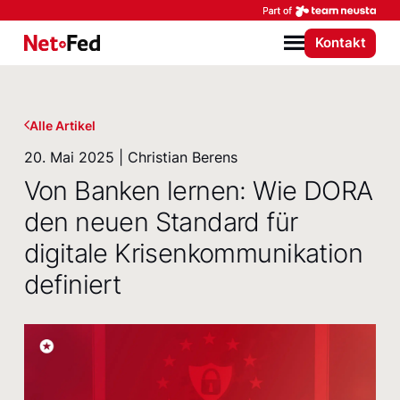
Par
Kontakt
NetFederation GmbH
Menü
Alle Artikel
20. Mai 2025 | Christian Berens
Von Banken lernen: Wie DORA
den neuen Standard für
digitale Krisen­kommunikation
definiert