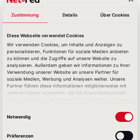
Finanzmarktteilnehmern. Eine Darksite kann
diese verschiedenen Informationsebenen
Zustimmung
Details
Über Cookies
strukturiert abbilden.
Nachweisbarkeit der
Kommunikationsmaßnahmen
: Die
Diese Webseite verwendet Cookies
Dokumentationspflicht unter DORA erstreckt
Wir verwenden Cookies, um Inhalte und Anzeigen zu
sich auch auf die Krisenkommunikation.
personalisieren, Funktionen für soziale Medien anbieten
Darksites bieten die Möglichkeit, alle
zu können und die Zugriffe auf unsere Website zu
kommunikativen Maßnahmen nachvollziehbar zu
analysieren. Außerdem geben wir Informationen zu Ihrer
dokumentieren.
Verwendung unserer Website an unsere Partner für
Integration in das Gesamtkonzept der digitalen
soziale Medien, Werbung und Analysen weiter. Unsere
Resilienz
: Eine Darksite ist nicht isoliert zu
Partner führen diese Informationen möglicherweise mit
betrachten, sondern Teil des gesamten digitalen
weiteren Daten zusammen, die Sie ihnen bereitgestellt
Resilienzkonzepts – sie ist das kommunikative
haben oder die sie im Rahmen Ihrer Nutzung der Dienste
Pendant zu den technischen Maßnahmen, die
gesammelt haben.
Einwilligungsauswahl
DORA fordert.
Notwendig
Darksites über den Finanzsektor hinaus
Präferenzen