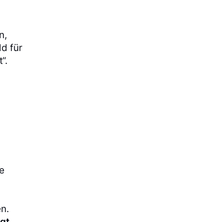
n,
ld für
“.
ie
n.
gt