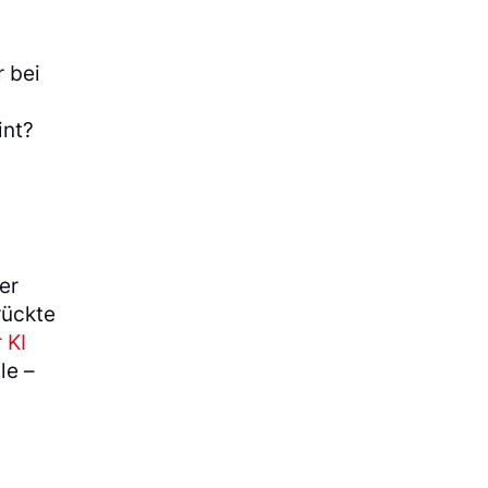
r bei
int?
er
rückte
 KI
le –