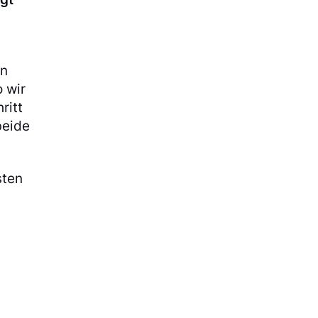
in
o wir
ritt
beide
sten