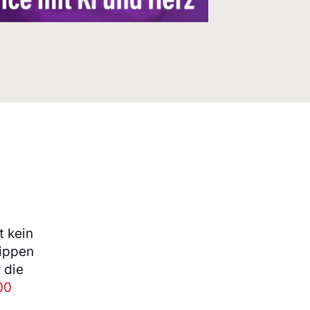
t kein
tippen
 die
00