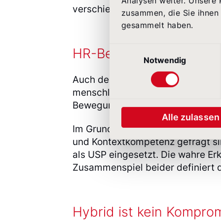
Analysen weiter. Unsere 
verschieben – und wie Unternehm
zusammen, die Sie ihnen 
gesammelt haben.
Einwilligungsauswahl
HR-Benchmark: Die Rena
Notwendig
Auch der Blick auf unseren aktue
menschlicher Kommunikation ist k
Bewegung.
Alle zulassen
Im Grunde entstehen durch diesen
und Kontextkompetenz gefragt sin
als USP eingesetzt. Die wahre Er
Zusammenspiel beider definiert d
Hybrid ist kein Komprom