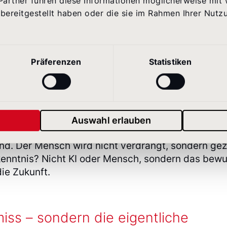
Partner führen diese Informationen möglicherweise mit
en darauf reagieren müssen.
bereitgestellt haben oder die sie im Rahmen Ihrer Nutz
issance der menschlichen Interak
Präferenzen
Statistiken
llen
HR-Benchmark
bestätigt: Der Trend zur Rückk
ein bloßes Schulterzucken, sondern Teil einer gr
Auswahl erlauben
 Trend neue Jobprofile, in denen Empathie, Kreati
d. Der Mensch wird nicht verdrängt, sondern gezi
kenntnis? Nicht KI oder Mensch, sondern das bew
ie Zukunft.
iss – sondern die eigentliche