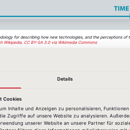
odology for describing how new technologies, and the perceptions of 
sh Wikipedia, CC BY-SA 3.0 via Wikimedia Commons
dacht: Zwischen Chatbot und
Details
: Kunden vermissen plötzlich das Menschliche.
t Cookies
atbot-Dschungel hängen, die Empathie auf der
m Inhalte und Anzeigen zu personalisieren, Funktionen 
sackt ab. Hier zeigt sich: Die eigentlich spannen
ie Zugriffe auf unsere Website zu analysieren. Außerd
tlichen („KI kann nicht alles“), sondern darin, wie
erwendung unserer Website an unsere Partner für sozia
rfnisse der Kund:innen im digitalen Zeitalter