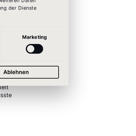
 weiteren Daten
ung der Dienste
tion
Marketing
ehr
ößeren
Ablehnen
vität
elt
usste