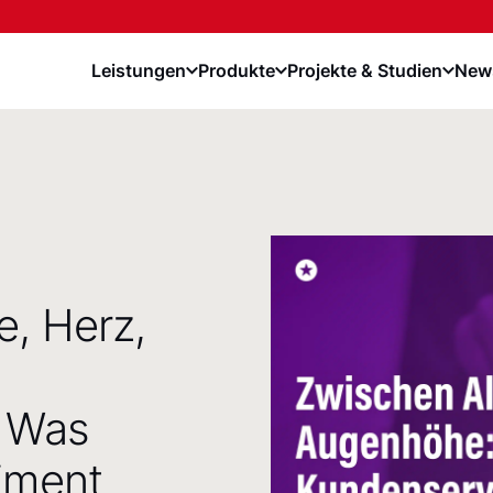
Leistungen
Produkte
Projekte & Studien
News
e, Herz,
– Was
iment