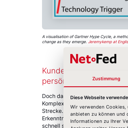
A visualisation of Gartner Hype Cycle, a meth
change as they emerge.
Jeremykemp at Engli
Kundenerlebnis neu ge
Zustimmung
persönlicher Note
Doch dann – ein Bruch im Diskurs
Diese Webseite verwende
Komplexe Anliegen blieben im Ch
Wir verwenden Cookies, u
Strecke. Die Kundenzufriedenheit 
anbieten zu können und d
Erkenntnis liegt nicht im Offensich
Informationen zu Ihrer V
schnell sich Erwartungen und Bedü