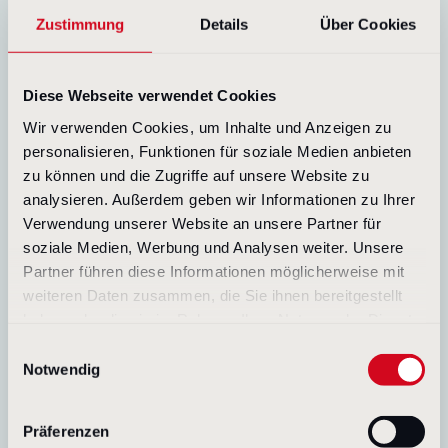
Ausbaubedarf? Antworten auf diese Fragen
Zustimmung
Details
Über Cookies
liefert Ihnen unser CSR Benchmark 2022.
Diese Webseite verwendet Cookies
Wir verwenden Cookies, um Inhalte und Anzeigen zu
personalisieren, Funktionen für soziale Medien anbieten
zu können und die Zugriffe auf unsere Website zu
analysieren. Außerdem geben wir Informationen zu Ihrer
Nachhaltigkeitsbericht für
Verwendung unserer Website an unsere Partner für
Eppendorf
soziale Medien, Werbung und Analysen weiter. Unsere
Partner führen diese Informationen möglicherweise mit
Als Weltmarktführer für Labortechnik
weiteren Daten zusammen, die Sie ihnen bereitgestellt
werden bei Eppendorf ökologische, soziale
und ökonomische Verantwortung groß
haben oder die sie im Rahmen Ihrer Nutzung der Dienste
geschrieben. Gemeinsam mit Stakeholder
gesammelt haben.
Einwilligungsauswahl
Reporting hat NetFed diesen Auftritt digital
Notwendig
und ansprechend inszeniert.
Präferenzen