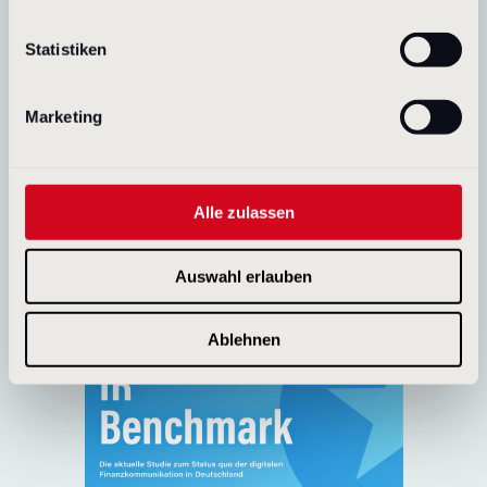
Statistiken
Marketing
Studie: ESG und Investor
Relations
Es stimmt, ESG ist inzwischen im
Alle zulassen
Investment-Bereich und in der
Kapitalmarktkommunikation fest verankert.
Jedenfalls als Begriff. Aber die Verwendung
eines Keywords reicht bei weitem nicht aus.
Auswahl erlauben
Ist ESG mehr als nur ein Schlagwort im
Geschäftsbericht?
Ablehnen