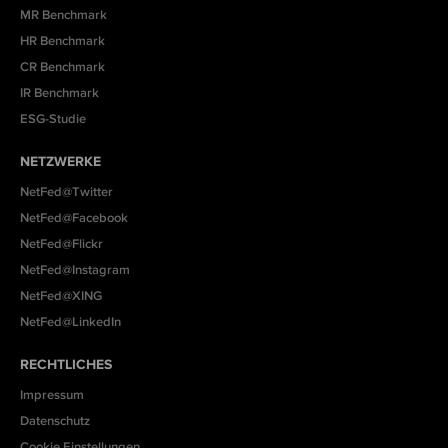
MR Benchmark
HR Benchmark
CR Benchmark
IR Benchmark
ESG-Studie
NETZWERKE
NetFed@Twitter
NetFed@Facebook
NetFed@Flickr
NetFed@Instagram
NetFed@XING
NetFed@LinkedIn
RECHTLICHES
Impressum
Datenschutz
Cookie Einstellungen