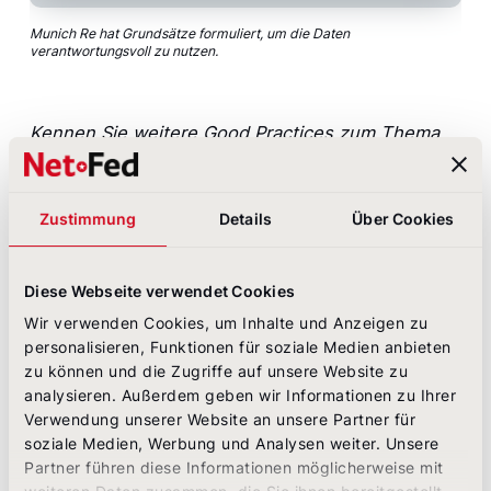
Munich Re hat Grundsätze formuliert, um die Daten
verantwortungsvoll zu nutzen.
Kennen Sie weitere Good Practices zum Thema
digitale Ethik? Wir freuen uns auf Ihr
Feedback via
LinkedIn
! Sollten Sie Unterstützung für Ihre
Kommunikation rund um die Digitalisierung
Zustimmung
Details
Über Cookies
benötigen, melden Sie sich jederzeit gern per
E-
Mail
, Kontaktformular oder telefonisch unter
02236/3936-6
.
Diese Webseite verwendet Cookies
Wir verwenden Cookies, um Inhalte und Anzeigen zu
personalisieren, Funktionen für soziale Medien anbieten
Alle Artikel
zu können und die Zugriffe auf unsere Website zu
analysieren. Außerdem geben wir Informationen zu Ihrer
Verwendung unserer Website an unsere Partner für
soziale Medien, Werbung und Analysen weiter. Unsere
Partner führen diese Informationen möglicherweise mit
Das könnte Sie auch