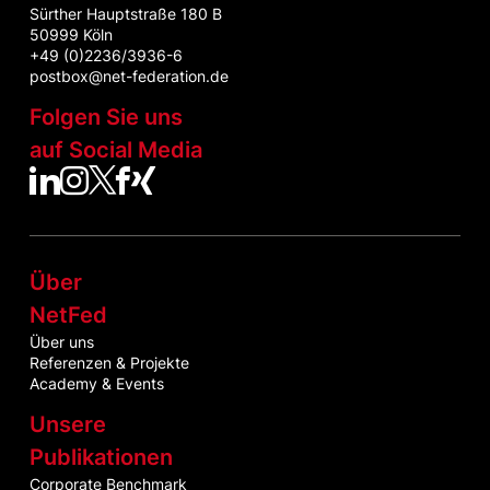
Sürther Hauptstraße 180 B
50999 Köln
+49 (0)2236/3936-6
postbox@net-federation.de
Folgen Sie uns
auf Social Media
NetFed auf LinkedIn
NetFed auf Instagram
NetFed auf Twitter
NetFed auf Facebook
NetFed auf Xing
Über
NetFed
Über uns
Referenzen & Projekte
Academy & Events
Unsere
Publikationen
Corporate Benchmark