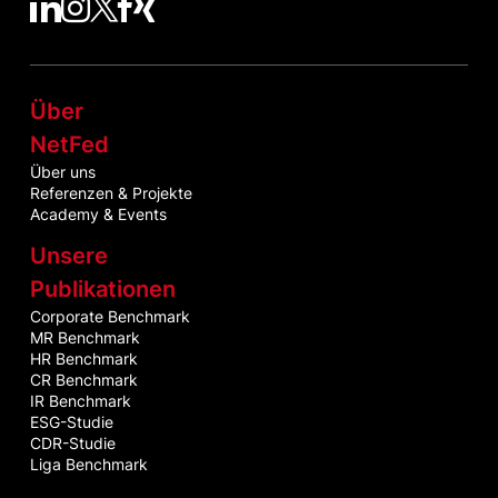
NetFed auf LinkedIn
NetFed auf Instagram
NetFed auf Twitter
NetFed auf Facebook
NetFed auf Xing
Über
NetFed
Über uns
Referenzen & Projekte
Academy & Events
Unsere
Publikationen
Corporate Benchmark
MR Benchmark
HR Benchmark
CR Benchmark
IR Benchmark
ESG-Studie
CDR-Studie
Liga Benchmark