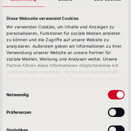
Außerdem stellt Google selbst einen sogenannten
Markup-Validator für schema.org bereit. Auf
dieser
Seite
können Sie Ihre strukturierten Daten auf
Diese Webseite verwendet Cookies
Verfügbarkeit und Vollständigkeit prüfen.
Wir verwenden Cookies, um Inhalte und Anzeigen zu
personalisieren, Funktionen für soziale Medien anbieten
Welche Inhaltstypen sollten
zu können und die Zugriffe auf unsere Website zu
analysieren. Außerdem geben wir Informationen zu Ihrer
markiert werden?
Verwendung unserer Website an unsere Partner für
soziale Medien, Werbung und Analysen weiter. Unsere
Wie bereits erwähnt, gibt es bei schema.org rund
Partner führen diese Informationen möglicherweise mit
600 vordefinierte Inhaltstypen. Zu den wichtigsten
weiteren Daten zusammen, die Sie ihnen bereitgestellt
gehören solche wie Unternehmensname, Adresse,
haben oder die sie im Rahmen Ihrer Nutzung der Dienste
Kontakt und Kurzbeschreibung. Darüber hinaus
gesammelt haben.
Einwilligungsauswahl
helfen beispielsweise Zuordnungen für Produkte,
Notwendig
diese samt Bewertung und Beschreibung anzeigen
zu lassen. Welche Inhaltstypen speziell für Ihr
Unternehmen relevant sind, kann mittels einer
Präferenzen
Content-Analyse herausgefiltert und anschließend
implementiert werden. Im Fokus dieser Maßnahmen
sollte grundsätzlich die verbesserte User
Statistiken