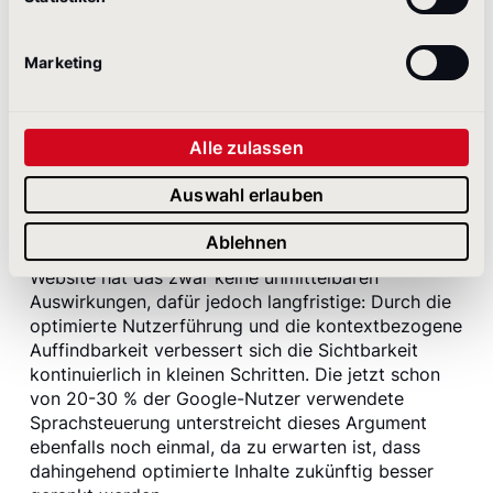
Experience stehen.
Marketing
Wie wirken sich strukturierte
Daten auf die Sichtbarkeit
Alle zulassen
der Website aus?
Auswahl erlauben
Die strukturierten Daten helfen Google und anderen
Suchmaschinen, dem User exaktere und relevantere
Ablehnen
Suchergebnisse zu liefern. Auf die Sichtbarkeit Ihrer
Website hat das zwar keine unmittelbaren
Auswirkungen, dafür jedoch langfristige: Durch die
optimierte Nutzerführung und die kontextbezogene
Auffindbarkeit verbessert sich die Sichtbarkeit
kontinuierlich in kleinen Schritten. Die jetzt schon
von 20-30 % der Google-Nutzer verwendete
Sprachsteuerung unterstreicht dieses Argument
ebenfalls noch einmal, da zu erwarten ist, dass
dahingehend optimierte Inhalte zukünftig besser