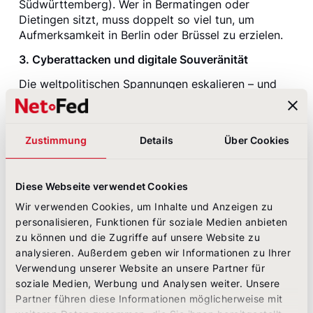
Südwürttemberg). Wer in Bermatingen oder
Dietingen sitzt, muss doppelt so viel tun, um
Aufmerksamkeit in Berlin oder Brüssel zu erzielen.
3. Cyberattacken und digitale Souveränität
Die weltpolitischen Spannungen eskalieren – und
das Schlachtfeld verlagert sich zunehmend in den
digitalen Raum. Mittelständische
(Rüstungs-)Unternehmen stehen zunehmend im
Zustimmung
Details
Über Cookies
Fokus von staatlich motivierten Hackerangriffen –
allein durch ihre Rolle in der Lieferkette. Doch wer
digitale Resilienz aufbauen will, muss auch digital
Diese Webseite verwendet Cookies
kommunizieren können: Wie wird mit
Sicherheitsrisiken umgegangen? Welche Standards
Wir verwenden Cookies, um Inhalte und Anzeigen zu
gelten intern? Welche Partnerschaften (z.B. mit IT-
personalisieren, Funktionen für soziale Medien anbieten
Sicherheitsfirmen) oder Zertifizierungen bestehen?
zu können und die Zugriffe auf unsere Website zu
Die alten Muster unserer nationalen Sicherheit
analysieren. Außerdem geben wir Informationen zu Ihrer
gelten nicht mehr.
Verwendung unserer Website an unsere Partner für
soziale Medien, Werbung und Analysen weiter. Unsere
Mittelfristig braucht es in jedem Unternehmen eine
Partner führen diese Informationen möglicherweise mit
Strategie der digitalen Souveränität. Was passiert,