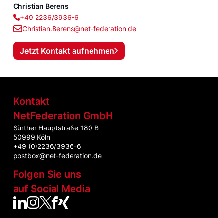
Christian Berens
+49 2236/3936-6
Christian.Berens@net-federation.de
Jetzt Kontakt aufnehmen
Kontakt
NetFederation GmbH
Sürther Hauptstraße 180 B
50999 Köln
+49 (0)2236/3936-6
postbox@net-federation.de
Folgen Sie uns
auf Social Media
NetFed auf LinkedIn
NetFed auf Instagram
NetFed auf Twitter
NetFed auf Facebook
NetFed auf Xing