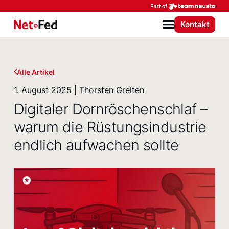
Par
Kontakt
NetFederation GmbH
Menü
Alle Artikel
1. August 2025 | Thorsten Greiten
Digitaler Dornröschenschlaf –
warum die Rüstungsindustrie
endlich aufwachen sollte