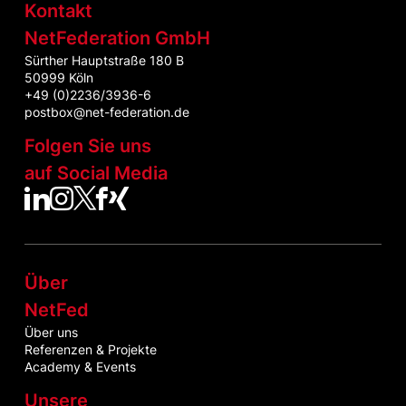
Kontakt
NetFederation GmbH
Sürther Hauptstraße 180 B
50999 Köln
+49 (0)2236/3936-6
postbox@net-federation.de
Folgen Sie uns
auf Social Media
NetFed auf LinkedIn
NetFed auf Instagram
NetFed auf Twitter
NetFed auf Facebook
NetFed auf Xing
Über
NetFed
Über uns
Referenzen & Projekte
Academy & Events
Unsere