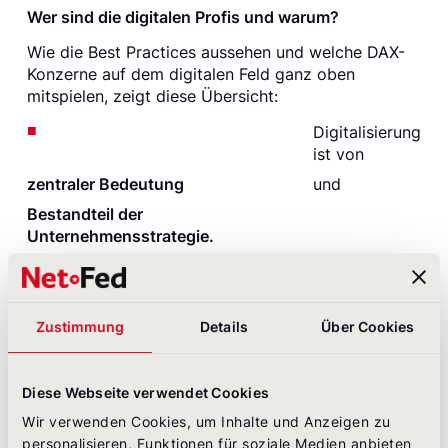
Wer sind die digitalen Profis und warum?
Wie die Best Practices aussehen und welche DAX-
Konzerne auf dem digitalen Feld ganz oben
mitspielen, zeigt diese Übersicht:
Digitalisierung
ist von
zentraler Bedeutung
und
Bestandteil der
Unternehmensstrategie.
Das
Thema
wird
Zustimmung
Details
Über Cookies
im Geschäftsbericht sehr stark
kommuniziert.
Die Investor-Relations-
Diese Webseite verwendet Cookies
Abteilungen
Wir verwenden Cookies, um Inhalte und Anzeigen zu
kommunizieren
mit ihrer Zielgruppe
personalisieren, Funktionen für soziale Medien anbieten