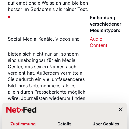
auf emotionale Weise an und bleiben
besser im Gedächtnis als reiner Text.
Einbindung
verschiedener
Medientypen:
Social-Media-Kanäle, Videos und
Audio-
Content
bieten sich nicht nur an, sondern
sind unabdingbar für ein Media
Center, das seinen Namen auch
verdient hat. Außerdem vermitteln
Sie dadurch ein viel umfassenderes
Bild Ihres Unternehmens, als es
allein durch Presseberichte möglich
wäre. Journalisten wiederum finden
so möglicherweise Inhalte, über die
sie neben den ursprünglich
gesuchten Themen zusätzlich
berichten möchten.
Zustimmung
Details
Über Cookies