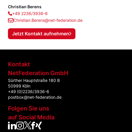
Christian Berens
+49 2236/3936-6
Christian.Berens@net-federation.de
Jetzt Kontakt aufnehmen
Kontakt
NetFederation GmbH
Sürther Hauptstraße 180 B
50999 Köln
+49 (0)2236/3936-6
postbox@net-federation.de
Folgen Sie uns
auf Social Media
NetFed auf LinkedIn
NetFed auf Instagram
NetFed auf Twitter
NetFed auf Facebook
NetFed auf Xing