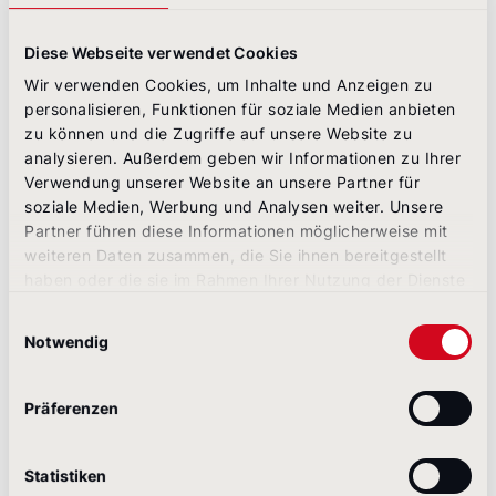
Einsatz
von
Diese Webseite verwendet Cookies
Sharing
Buttons:
Wir verwenden Cookies, um Inhalte und Anzeigen zu
personalisieren, Funktionen für soziale Medien anbieten
Reichweite zu verschenken, kann sich
zu können und die Zugriffe auf unsere Website zu
schon lange niemand mehr leisten. Mit
analysieren. Außerdem geben wir Informationen zu Ihrer
Sharing Buttons im Media Center
Verwendung unserer Website an unsere Partner für
ermöglichen Sie Medienvertretern und
soziale Medien, Werbung und Analysen weiter. Unsere
Multiplikatoren nicht nur, Ihre Inhalte
Partner führen diese Informationen möglicherweise mit
schnell und einfach in den Sozialen
weiteren Daten zusammen, die Sie ihnen bereitgestellt
Medien zu teilen, sondern auch, sich
haben oder die sie im Rahmen Ihrer Nutzung der Dienste
interessante Beiträge per E-Mail
gesammelt haben.
zuzuschicken, um später daran erinnert
Einwilligungsauswahl
zu werden und damit weiterzuarbeiten.
Notwendig
Bereitstellung
von
Präferenzen
Download-
Paketen inkl.
Bildmaterial:
Statistiken