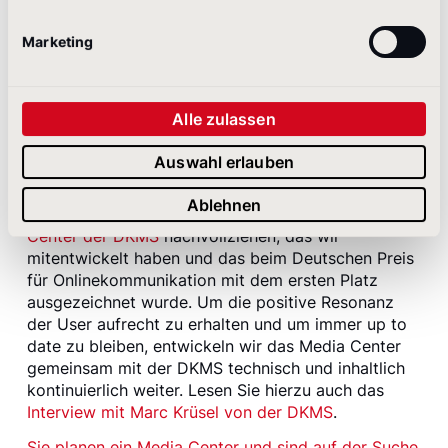
Häufig brauchen Medienvertreter Ihr
Logo für die Illustration ihres
Marketing
Beitrags. Diese sollten nicht erst bei
Ihnen anrufen müssen, um es zu
finden oder überhaupt zu
bekommen. Ein Download-Paket mit
Alle zulassen
Logos in unterschiedlicher
Auflösung für Print und Web hilft
Auswahl erlauben
hier weiter.
Ablehnen
Die einzelnen Punkte können Sie auch beim
Media
Center der DKMS
nachvollziehen, das wir
mitentwickelt haben und das beim Deutschen Preis
für Onlinekommunikation mit dem ersten Platz
ausgezeichnet wurde. Um die positive Resonanz
der User aufrecht zu erhalten und um immer up to
date zu bleiben, entwickeln wir das Media Center
gemeinsam mit der DKMS technisch und inhaltlich
kontinuierlich weiter. Lesen Sie hierzu auch das
Interview mit Marc Krüsel von der DKMS
.
Sie planen ein Media Center und sind auf der Suche