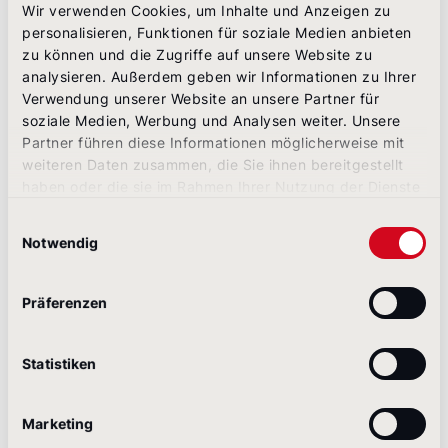
Wir verwenden Cookies, um Inhalte und Anzeigen zu
Soziales) sinnvoll, konsequent und gewinnbringend
personalisieren, Funktionen für soziale Medien anbieten
miteinander verknüpfen.
zu können und die Zugriffe auf unsere Website zu
Jetzt ist die Zeit für Storytelling: Berichterstattung,
analysieren. Außerdem geben wir Informationen zu Ihrer
Website- und Social-Media-Inhalte müssen sich
Verwendung unserer Website an unsere Partner für
gegenseitig ergänzen – und das fortlaufend. Dabei
soziale Medien, Werbung und Analysen weiter. Unsere
ist es wichtig, nicht nur den CFO zu Wort kommen
Partner führen diese Informationen möglicherweise mit
zu lassen, sondern auch die eigenen Mitarbeiter.
weiteren Daten zusammen, die Sie ihnen bereitgestellt
Das stärkt Glaubwürdigkeit und Authentizität und
haben oder die sie im Rahmen Ihrer Nutzung der Dienste
unterstreicht damit, dass das Unternehmen es ernst
gesammelt haben.
Einwilligungsauswahl
meint mit seinem Nachhaltigkeitsversprechen.
Notwendig
Präferenzen
Statistiken
Marketing