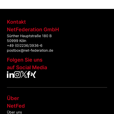
Kontakt
NetFederation GmbH
Sürther Hauptstraße 180 B
50999 Köln
+49 (0)2236/3936-6
postbox@net-federation.de
Folgen Sie uns
auf Social Media
NetFed auf LinkedIn
NetFed auf Instagram
NetFed auf Twitter
NetFed auf Facebook
NetFed auf Xing
Über
NetFed
Über uns