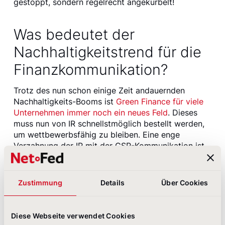
gestoppt, sondern regelrecht angekurbelt!
Was bedeutet der
Nachhaltigkeitstrend für die
Finanzkommunikation?
Trotz des nun schon einige Zeit andauernden
Nachhaltigkeits-Booms ist
Green Finance für viele
Unternehmen immer noch ein neues Feld
. Dieses
muss nun von IR schnellstmöglich bestellt werden,
um wettbewerbsfähig zu bleiben. Eine enge
Verzahnung der IR mit der CSR-Kommunikation ist
demnach ein erster Schritt in die richtige Richtung.
IR sollten den durch Greta Thunberg ausgelösten
Schub in der Nachhaltigkeitskommunikation nutzen
Zustimmung
Details
Über Cookies
und sich verstärkt mit den bereits erarbeiteten
Inhalten der CSR-Abteilung auseinandersetzen. Nur
so kann die Unternehmenskommunikation alle drei
Diese Webseite verwendet Cookies
Säulen der Nachhaltigkeit (Ökonomie, Ökologie und