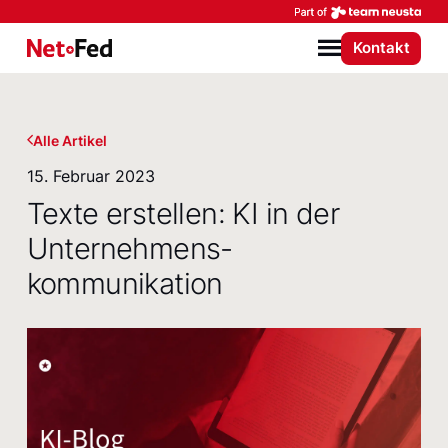
Par
Kontakt
NetFederation GmbH
Menü
Alle Artikel
15. Februar 2023
Texte erstellen: KI in der
Unternehmens­
kommunikation