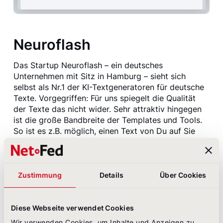
Neuroflash
Das Startup Neuroflash – ein deutsches
Unternehmen mit Sitz in Hamburg – sieht sich
selbst als Nr.1 der KI-Textgeneratoren für deutsche
Texte. Vorgegriffen: Für uns spiegelt die Qualität
der Texte das nicht wider. Sehr attraktiv hingegen
ist die große Bandbreite der Templates und Tools.
So ist es z.B. möglich, einen Text von Du auf Sie
umschreiben zu lassen (und umgekehrt) oder einen
Text zu gendern oder zu ent-gendern. Neuroflash
nutzt GPT-3 von OpenAI als Grundlage – das
Unternehmen, das schon hinter dem
Zustimmung
Details
Über Cookies
Publikumsliebling ChatGPT steckt. Neben Texten in
sieben Sprachen sind auch Avatare und KI-
generierte Grafiken im Angebot.
Diese Webseite verwendet Cookies
Wir verwenden Cookies, um Inhalte und Anzeigen zu