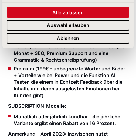
Stil recht ermüdend zu lesen.
Alle zulassen
PREISMODELL:
Es gibt 3 verschiedene Modelle:
Auswahl erlauben
Basic (29€ - 20.000 Wörter + 25 KI Bilder pro
Monat)
Ablehnen
Power (79€ - 200.000 Wörter + 50 KI Bilder pro
Monat + SEO, Premium Support und eine
Grammatik-& Rechtschreibprüfung)
Premium (199€ - unbegrenzte Wörter und Bilder
+ Vorteile wie bei Power und die Funktion AI
Tester, die einem in Echtzeit Feedback über die
Inhalte und deren ausgelösten Emotionen bei
Kunden gibt)
SUBSCRIPTION-Modelle:
Monatlich oder jährlich kündbar - die jährliche
Variante ergibt einen Rabatt von 16 Prozent.
Anmerkung – April 2023: inzwischen nutzt