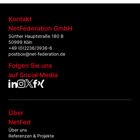
Kontakt
NetFederation GmbH
Sürther Hauptstraße 180 B
50999 Köln
+49 (0)2236/3936-6
postbox@net-federation.de
Folgen Sie uns
auf Social Media
NetFed auf LinkedIn
NetFed auf Instagram
NetFed auf Twitter
NetFed auf Facebook
NetFed auf Xing
Über
NetFed
Über uns
Referenzen & Projekte