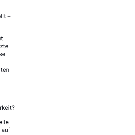
lt –
ut
tzte
ise
lten
e
rkeit?
elle
 auf