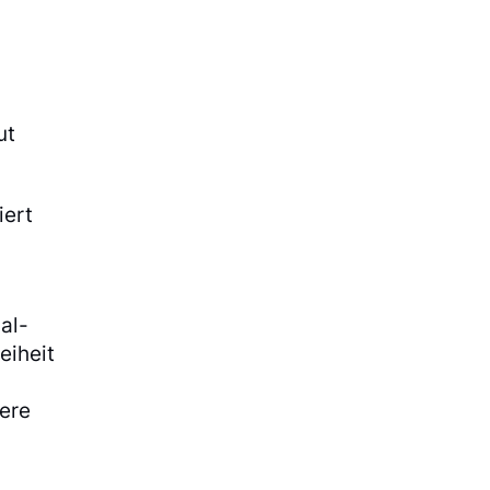
ut
iert
al-
eiheit
sere