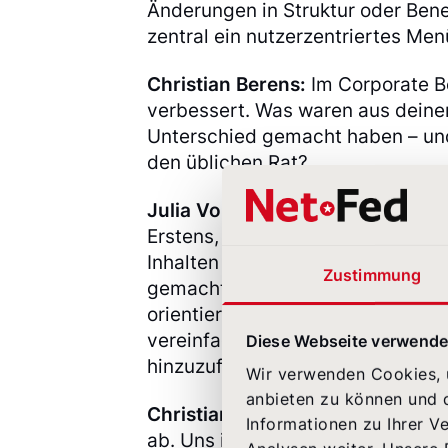
Änderungen in Struktur oder Bene
zentral ein nutzerzentriertes Me
Christian Berens:
Im Corporate Be
verbessert. Was waren aus deiner 
Unterschied gemacht haben – und 
den üblichen Rat?
Julia Vollbracht:
Der Sprung lieg
Erstens, Barrierefreiheit haben wi
Inhalten und Design verankert. Z
Zustimmung
gemacht und uns dabei eng an de
orientiert. Ein bisschen gegen de
vereinfacht und entschlackt habe
Diese Webseite verwende
hinzuzufügen.
Wir verwenden Cookies, u
anbieten zu können und d
Christian Berens:
Eure Website sc
Informationen zu Ihrer V
ab. Uns interessiert, wie ihr das