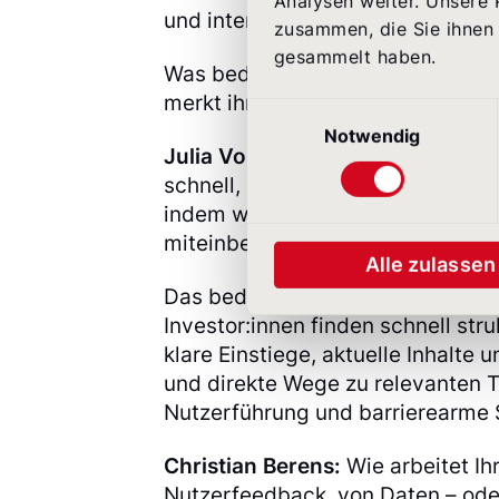
Analysen weiter. Unsere 
und internen Stakeholdern.
zusammen, die Sie ihnen 
gesammelt haben.
Was bedeutet „Service" auf einer
merkt ihr im Alltag, ob ihr dieses
Einwilligungsauswahl
Notwendig
Julia Vollbracht:
Für uns heißt S
schnell, barrierearm und ohne Um
indem wir Nutzerführung und Barr
miteinbeziehen – auch dann, wenn
Alle zulassen
Das bedeutet für uns, unsere unt
Investor:innen finden schnell stru
klare Einstiege, aktuelle Inhalte
und direkte Wege zu relevanten
Nutzerführung und barrierearme 
Christian Berens:
Wie arbeitet Ihr
Nutzerfeedback, von Daten – ode