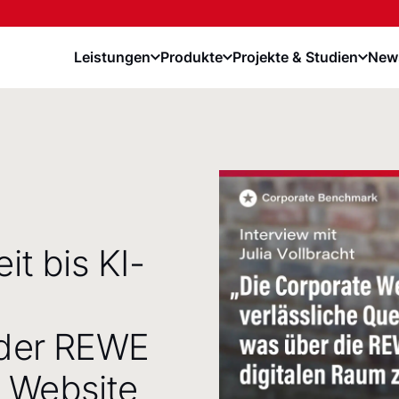
Leistungen
Produkte
Projekte & Studien
News
it bis KI-
 der REWE
 Website