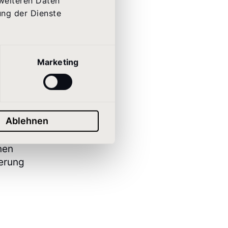
 weiteren Daten
ung der Dienste
Marketing
en
n.
Ablehnen
nen
ierung