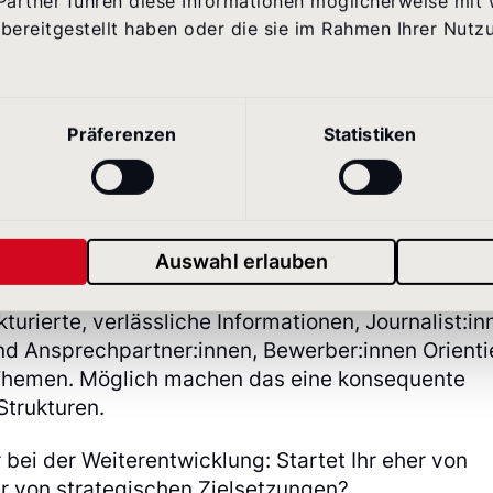
Partner führen diese Informationen möglicherweise mit
bereitgestellt haben oder die sie im Rahmen Ihrer Nutz
 Corporate Site für Euch ganz konkret – und woran
 Versprechen einlöst?
Präferenzen
Statistiken
ervice auf der Corporate Website, dass Menschen
wege finden, was sie suchen. Das setzen wir um,
ierefreiheit als feste Leitplanken nutzen und Dat
 interne Stakeholder andere Prioritäten nahelege
Auswahl erlauben
erschiedlichen Zielgruppen gezielt abzuholen.
kturierte, verlässliche Informationen, Journalist:in
 und Ansprechpartner:innen, Bewerber:innen Orient
 Themen. Möglich machen das eine konsequente
Strukturen.
 bei der Weiterentwicklung: Startet Ihr eher von
r von strategischen Zielsetzungen?