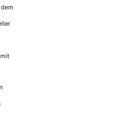
h dem
ller
amit
n
n