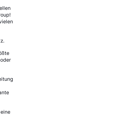
ellen
roup!
vielen
z.
ößte
 oder
eitung
ante
leine