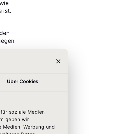
 wie
 ist.
 den
 gegen
en:
uktur,
Über Cookies
en
für soziale Medien
em geben wir
lity
le Medien, Werbung und
 Daten