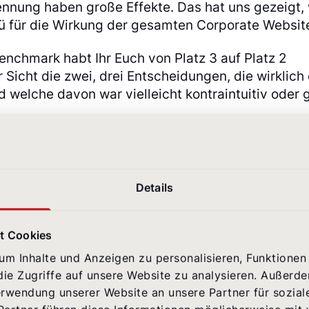
nnung haben große Effekte. Das hat uns gezeigt,
nü für die Wirkung der gesamten Corporate Website
nchmark habt Ihr Euch von Platz 3 auf Platz 2
Sicht die zwei, drei Entscheidungen, die wirklich
welche davon war vielleicht kontraintuitiv oder
t aus meiner Sicht vor allem an zwei Entscheidung
r nicht mehr als Extra gesehen, sondern fest in Str
weitens haben wir die Nutzerführung stringenter
Details
n Informationsbedürfnissen der Nutzer:innen
n üblichen Rat war, dass wir eher bestehende Seit
n, statt immer neue Inhalte oder Features
t Cookies
m Inhalte und Anzeigen zu personalisieren, Funktionen 
ie Zugriffe auf unsere Website zu analysieren. Außerd
hneidet super in der Kategorie Service und Usabi
erwendung unserer Website an unsere Partner für sozia
 im Alltag umsetzt – zwischen Nutzerbedürfnissen,