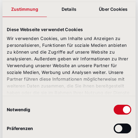
tatsächliche Innovationsleistung des Unternehmens
erkennen lässt. Die Mercedes Group führt auf ihrer
Zustimmung
Details
Über Cookies
Website sehr anschaulich und konkret aus, was sie
unter Innovation versteht.
Diese Webseite verwendet Cookies
Wir verwenden Cookies, um Inhalte und Anzeigen zu
personalisieren, Funktionen für soziale Medien anbieten
zu können und die Zugriffe auf unsere Website zu
analysieren. Außerdem geben wir Informationen zu Ihrer
Verwendung unserer Website an unsere Partner für
soziale Medien, Werbung und Analysen weiter. Unsere
Partner führen diese Informationen möglicherweise mit
weiteren Daten zusammen, die Sie ihnen bereitgestellt
haben oder die sie im Rahmen Ihrer Nutzung der Dienste
gesammelt haben.
Einwilligungsauswahl
Notwendig
Good Practice: Mercedes Benz äußert sich umfangreich zum Thema
Präferenzen
Innovation.