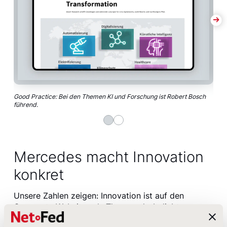
Good Practice: Bei den Themen KI und Forschung ist Robert Bosch
Bild
führend.
Umga
Mercedes macht Innovation
konkret
Unsere Zahlen zeigen: Innovation ist auf den
Corporate Websites als Thema sehr beliebt,
allerdings fehlt meist die Konkretisierung, die eine