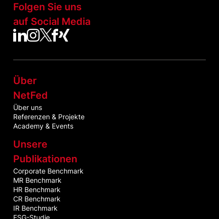
Folgen Sie uns
auf Social Media
NetFed auf LinkedIn
NetFed auf Instagram
NetFed auf Twitter
NetFed auf Facebook
NetFed auf Xing
Über
NetFed
Über uns
Referenzen & Projekte
Academy & Events
Unsere
Publikationen
Corporate Benchmark
MR Benchmark
HR Benchmark
CR Benchmark
IR Benchmark
ESG-Studie