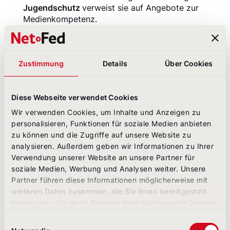
Jugendschutz
verweist sie auf Angebote zur
Medienkompetenz.
Dazu gehört auch die
klare Positionierung
gegen
Hass im Netz.
Zustimmung
Details
Über Cookies
Platz 1: REWE Group
Die REWE Group ist die Top-Performerin in Sachen
Diese Webseite verwendet Cookies
Transparenz und Selbstverständnis:
Wir verwenden Cookies, um Inhalte und Anzeigen zu
personalisieren, Funktionen für soziale Medien anbieten
Seit dem letzten Jahr hat das Unternehmen seine
zu können und die Zugriffe auf unsere Website zu
Kommunikation zur
politschen Haltung
noch
analysieren. Außerdem geben wir Informationen zu Ihrer
einmal deutlich ausgebaut.
Verwendung unserer Website an unsere Partner für
REWE platziert
Klimaziele
prominent auf der
soziale Medien, Werbung und Analysen weiter. Unsere
CSR-Startseite.
Partner führen diese Informationen möglicherweise mit
Themen wie Lieferkette oder "App statt
weiteren Daten zusammen, die Sie ihnen bereitgestellt
Prospekte" stellt das Unternehmen in einem
haben oder die sie im Rahmen Ihrer Nutzung der Dienste
Storyslider
dar.
gesammelt haben.
Einwilligungsauswahl
Aktuelle
Fokushemen
wie Tierwohl, Artenschutz