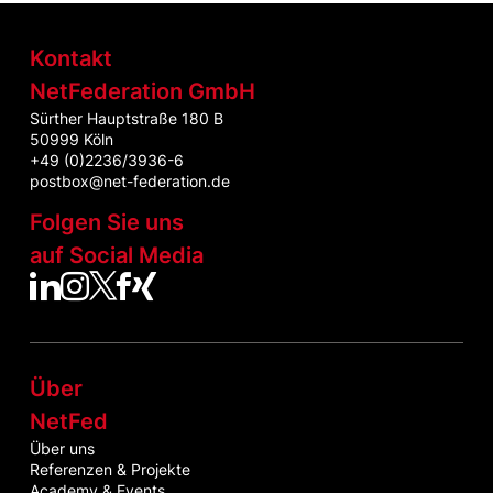
Kontakt
NetFederation GmbH
Sürther Hauptstraße 180 B
50999 Köln
+49 (0)2236/3936-6
postbox@net-federation.de
Folgen Sie uns
auf Social Media
NetFed auf LinkedIn
NetFed auf Instagram
NetFed auf Twitter
NetFed auf Facebook
NetFed auf Xing
Über
NetFed
Über uns
Referenzen & Projekte
Academy & Events