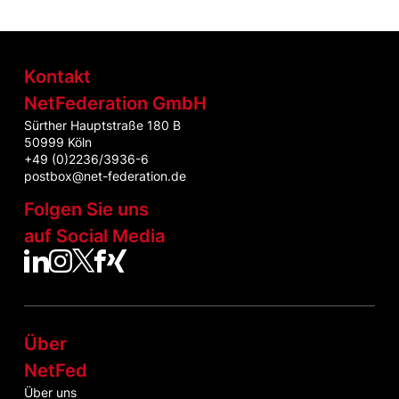
Kontakt
NetFederation GmbH
Sürther Hauptstraße 180 B
50999 Köln
+49 (0)2236/3936-6
postbox@net-federation.de
Folgen Sie uns
auf Social Media
NetFed auf LinkedIn
NetFed auf Instagram
NetFed auf Twitter
NetFed auf Facebook
NetFed auf Xing
Über
NetFed
Über uns