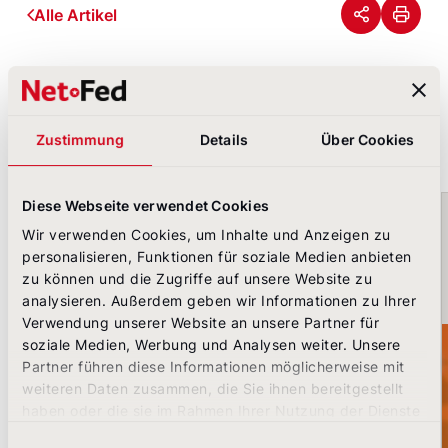
Alle Artikel
Das könnte Sie auch
Zustimmung
Details
Über Cookies
interessieren
Krisenkommunikation ohne Darksite: Warum der Plan im E
Diese Webseite verwendet Cookies
3. August 2026 | Christian Berens
Wir verwenden Cookies, um Inhalte und Anzeigen zu
personalisieren, Funktionen für soziale Medien anbieten
Krisenkommunikation ohne Darksite: Warum
zu können und die Zugriffe auf unsere Website zu
der Plan im Ernstfall ausfällt
analysieren. Außerdem geben wir Informationen zu Ihrer
Verwendung unserer Website an unsere Partner für
soziale Medien, Werbung und Analysen weiter. Unsere
Partner führen diese Informationen möglicherweise mit
weiteren Daten zusammen, die Sie ihnen bereitgestellt
haben oder die sie im Rahmen Ihrer Nutzung der Dienste
gesammelt haben.
Einwilligungsauswahl