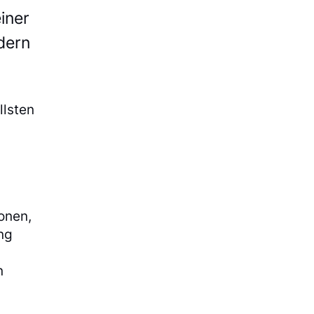
iner
dern
llsten
onen,
ng
n