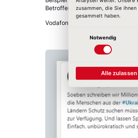
Beispiel leichtes Spenden über 
Analysen weiter. Unsere 
Betroffene in der Ukraine.
zusammen, die Sie ihnen 
gesammelt haben.
Vodafone CEO Hannes Ametsreiter 
Einwilligungsauswahl
Notwendig
Alle zulassen