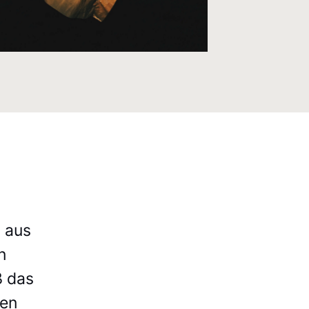
s aus
n
ß das
den