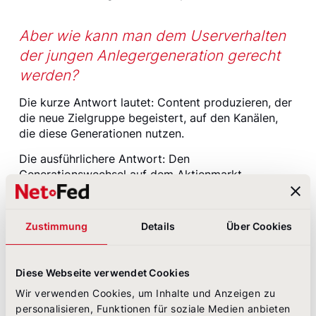
Aber wie kann man dem Userverhalten
der jungen Anlegergeneration gerecht
werden?
Die kurze Antwort lautet: Content produzieren, der
die neue Zielgruppe begeistert, auf den Kanälen,
die diese Generationen nutzen.
Die ausführlichere Antwort: Den
Generationswechsel auf dem Aktienmarkt
ernstnehmen und die eigenen Schlüsse daraus
ziehen. Um die eigene Content-Strategie
anzupassen, sollten sich Verantwortliche mit den
Zustimmung
Details
Über Cookies
folgenden Punkten auseinandersetzen:
Mit Influencern und Content Creators
Diese Webseite verwendet Cookies
zusammenarbeiten
Wir verwenden Cookies, um Inhalte und Anzeigen zu
Abschied
personalisieren, Funktionen für soziale Medien anbieten
nehmen