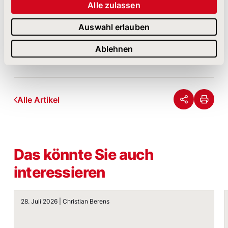
Alle zulassen
Wollen Sie Ihre
Kommunikationsstrategie
überarbeiten? Oder benötigen Sie Unterstützung
Auswahl erlauben
bei der
Umstrukturierung Ihres IR-Bereichs?
Kontaktieren Sie uns per
Mail
,
Kontaktformular
Ablehnen
oder Telefon. Wir freuen uns auf Sie!
Alle Artikel
Das könnte Sie auch
interessieren
X-Odus? Halb Deutschland verstummt auf X
28. Juli 2026 | Christian Berens