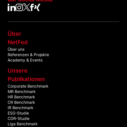
NetFed auf LinkedIn
NetFed auf Instagram
NetFed auf Twitter
NetFed auf Facebook
NetFed auf Xing
Über
NetFed
Über uns
Referenzen & Projekte
Academy & Events
Unsere
Publikationen
Corporate Benchmark
MR Benchmark
HR Benchmark
CR Benchmark
IR Benchmark
ESG-Studie
CDR-Studie
Liga Benchmark