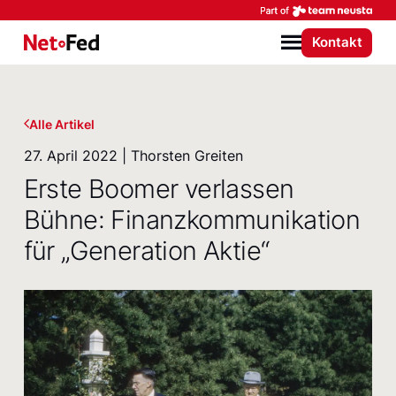
Par
Kontakt
NetFederation GmbH
Menü
Alle Artikel
27. April 2022 | Thorsten Greiten
Erste Boomer verlassen
Bühne: Finanzkommunikation
für „Generation Aktie“